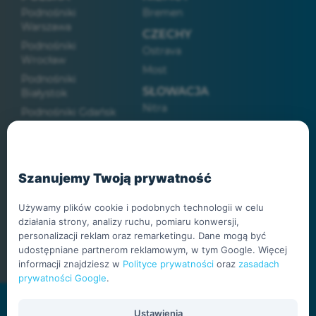
Podnośniki
Bremen
Warszawa
CZECHY
Podnośniki
Ostrava
Wrocław
Most
Podnośniki
SŁOWACJA
Białystok
Nitra
Podnośniki Gdańsk
Podnośniki Poznań
Podnośniki Lublin
Podnośniki
Szanujemy Twoją prywatność
Szczecin
Podnośniki
Używamy plików cookie i podobnych technologii w celu
Bełchatów
działania strony, analizy ruchu, pomiaru konwersji,
Podnośniki Tychy
personalizacji reklam oraz remarketingu. Dane mogą być
udostępniane partnerom reklamowym, w tym Google. Więcej
informacji znajdziesz w
Polityce prywatności
oraz
zasadach
prywatności Google
.
Ustawienia