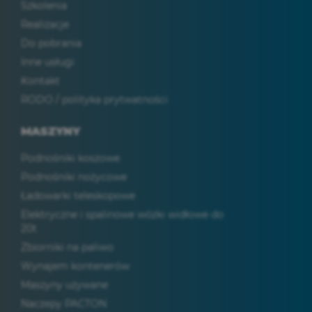
Szkolenia
Realizacje
Do pobrania
Inne usługi
Kontakt
RODO / polityka prytwatności
MASZYNY
Podnośniki koszowe
Podnośniki nożycowe
Ładowarki teleskopowe
Elektryczne i spalinowe wózki widłowe do
20t
Zbiorniki na paliwo
Wynajem kontenerów
Maszyny używane
Naczepy PACTON