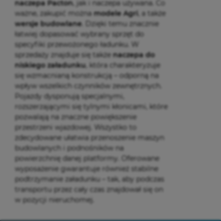
naczepa Pacton
, jak i naczepa używana. Co
ważne, zakupić można
modele Agri
, a także
wersje budowlane
. Dzięki temu znacznie
łatwiej dopasować wybrany sprzęt do
specyfiki przewożonego ładunku. W
sprzedaży znajduje się także
naczepa do
niskiego załadunku
, która charakteryzuje
się wzmacnianą konstrukcją – odporną na
wpływ wszelkich czynników zewnętrznych.
Pojazdy dysponują specjalnymi,
rozszerzającymi się tylnymi kłonicami, które
pozwalają na znaczne powiększenie
przestrzeni wjazdowej. Wszystko to
zdecydowane ułatwia przenoszenie maszyn
budowlanych i podnośników na
powierzchnię danej platformy. Oferowane
wyposażenie gwarantuje również stabilne
podtrzymanie załadunku – tak, aby podczas
transportu przez cały czas znajdował się on
w pozycji nieruchomej.