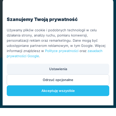
Podnośniki Poznań
Podnośniki Lublin
Podnośniki
Szanujemy Twoją prywatność
Szczecin
Podnośniki
Używamy plików cookie i podobnych technologii w celu
Bełchatów
działania strony, analizy ruchu, pomiaru konwersji,
Podnośniki Tychy
personalizacji reklam oraz remarketingu. Dane mogą być
udostępniane partnerom reklamowym, w tym Google. Więcej
informacji znajdziesz w
Polityce prywatności
oraz
zasadach
prywatności Google
.
Ustawienia
Copyright © 1995 - 2026
Polityka prywatności /
Odrzuć opcjonalne
GIZO Rental Sp. z o.o. Sp.
RODO
k.
Wszelkie prawa
Akceptuję wszystkie
zastrzeżone.