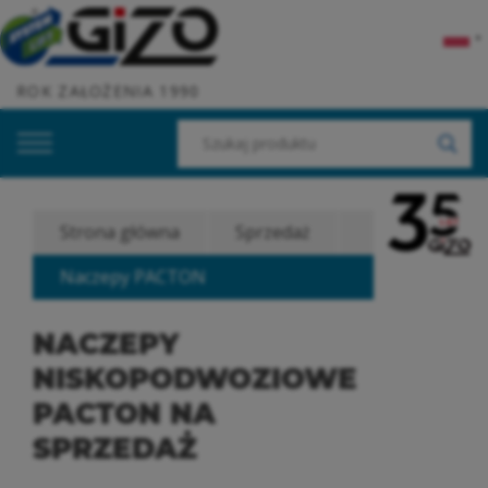
▼
ROK ZAŁOŻENIA 1990
Strona główna
Sprzedaż
Naczepy PACTON
NACZEPY
NISKOPODWOZIOWE
PACTON NA
SPRZEDAŻ