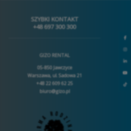
SZYBKI KONTAKT
+48 697 300 300
GIZO RENTAL
05-850 Jawczyce
Warszawa, ul. Sadowa 21
+48 22 609 62 25
biuro@gizo.pl