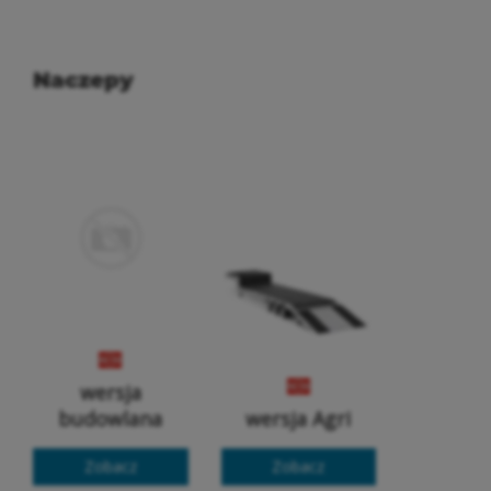
Naczepy
wersja
budowlana
wersja Agri
Zobacz
Zobacz