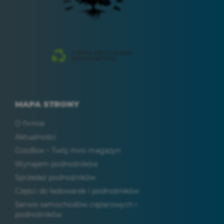
MAPA STRONY
O firmie
Aktualności
GizoBox – Twój mini magazyn
Wynajem podnośników
Sprzedaż podnośników
Części do ładowarek i podnośników
Serwis samochodów ciężarowych i
podnośników