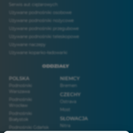
Serwis aut ciężarowych
Używane podnośniki osobowe
Używane podnośniki nożycowe
Używane podnośniki przegubowe
Używane podnośniki teleskopowe
Używane naczepy
Używane koparko-ładowarki
ODDZIAŁY
POLSKA
NIEMCY
Podnośniki
Bremen
Warszawa
CZECHY
Podnośniki
Ostrava
Wrocław
Most
Podnośniki
SŁOWACJA
Białystok
Nitra
Podnośniki Gdańsk