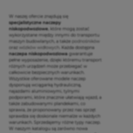
W naszej ofercie znajdują się
specjalistyczne naczepy
niskopodwoziowe
, które mogą zostać
wykorzystane między innymi do transportu
maszyn budowlanych, a także
podnośników
oraz
wózków widłowych
. Każda dostępna
naczepa niskopodwoziowa
gwarantuje
pełne wyposażenie, dzięki któremu transport
różnych urządzeń może przebiegać w
całkowicie bezpiecznych warunkach.
Wszystkie oferowane modele naczep
dysponują wciągarką hydrauliczną,
najazdami aluminiowymi, tylnymi
podporami, które znacznie ułatwiają wjazd, a
także zabudowanymi plandekami, co
sprawia, że proponowany przez nas sprzęt
sprawdza się doskonale niemalże w każdych
warunkach. Sprzedajemy różne typy naczep.
W naszym katalogu są zarówno nowa