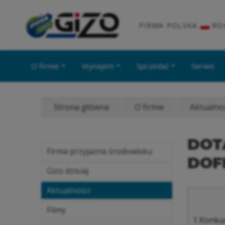
FIRMA POLSKA
RO
O firmie
Wynajem
Sprzedaż
Serwis
Strona główna
O firmie
Aktualno
DOT
Firma przyjazna środowisku
DOF
Gizo dzisiaj
Aktualności
Filmy
1
Konkur