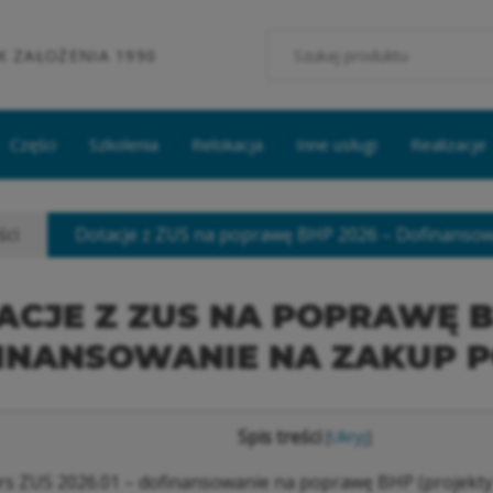
K ZAŁOŻENIA 1990
Części
Szkolenia
Relokacja
Inne usługi
Realizacje
ści
Dotacje z ZUS na poprawę BHP 2026 – Dofinanso
ACJE Z ZUS NA POPRAWĘ B
INANSOWANIE NA ZAKUP 
Spis treści
[
Ukryj
]
s ZUS 2026.01 – dofinansowanie na poprawę BHP (projekty 