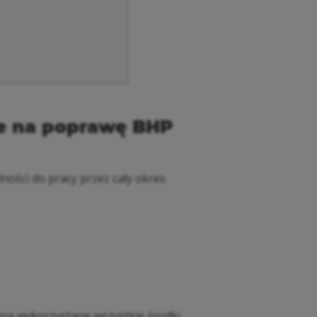
ie na poprawę BHP
ności do pracy przez cały okres
staną wykorzystane wszystkie środki.