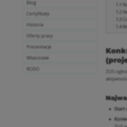
Blog
1.1
Na
1.2
Il
Certyfikaty
1.3
Co
Historia
1.4
Wa
Oferty pracy
Prezentacje
Konk
Właściciele
(proj
RODO
ZUS ogłos
aktywnoś
Najwa
Start
Konie
ZUS p