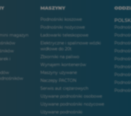
NY
MASZYNY
ODDZI
Podnośniki koszowe
POLS
Podnośniki nożycowe
Podnośn
 mini magazyn
Ładowarki teleskopowe
Podnośn
śników
Elektryczne i spalinowe wózki
Podnośn
widłowe do 20t
śników
Podnośn
Zbiorniki na paliwo
arek i
Podnośn
Wynajem kontenerów
Podnośn
odów
Maszyny używane
Podnośn
podnośników
Naczepy PACTON
Podnośn
Serwis aut ciężarowych
Podnośn
Używane podnośniki osobowe
Używane podnośniki nożycowe
Używane podnośniki
przegubowe
 prytwatności
Używane podnośniki