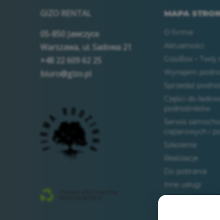
GIZO RENTAL
MAPA STRO
O firmie
05-850 Jawczyce
Aktualności
Warszawa, ul. Sadowa 21
GizoBox – Twój
+48 22 609 62 25
Wynajem podno
biuro@gizo.pl
Sprzedaż podno
Części do ładow
podnośników
Serwis samoch
ciężarowych i 
Szkolenia
Realizacje
Do pobrania
Inne usługi
Kontakt
RODO / polityka