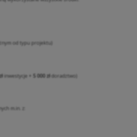
żnym od typu projektu)
zł
inwestycje +
5 000 zł
doradztwo)
ch m.in. z: