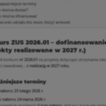
jważniejsze terminy
e można dostać?
 można sfinansować
runki udziału kto może złożyć wniosek
urs ZUS 2026.01 – dofinansowan
ekty realizowane w 2027 r.)
ił konkurs
nr 2026.01
na projekty dotyczące utrzymania zdol
ci zawodowej –
z realizacją w 2027 roku
.
żniejsze terminy
 naboru:
23 lutego 2026 r.
c naboru:
24 marca 2026 r.
rzewiduje możliwość
II tury naboru
, jeśli po I turze nie zo