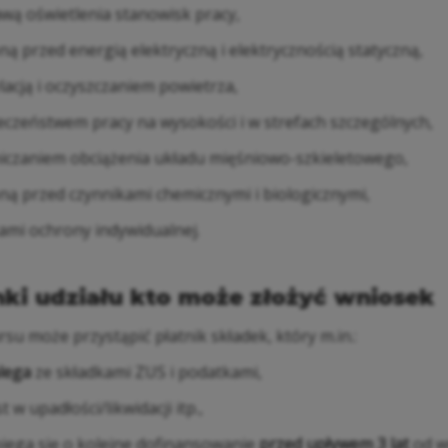
wą oświetlenia stanowisk pracy,
ną przed energią elektryczną i elektrycznością statyczną,
lacją i oczyszczaniem powietrza,
eczeństwem pracy na wysokości i w strefach szczególnych,
iczaniem obciążenia układu mięśniowo-szkieletowego,
ną przed czynnikami chemicznymi i biologicznymi,
ami ochrony indywidualnej.
ki udziału kto może złożyć wniosek
su może przystąpić płatnik składek, który m.in.:
alega
ze składkami ZUS i podatkami,
st w upadłości/likwidacji itp.,
biega się o kolejne dofinansowanie
przed upływem 3 lat
od w