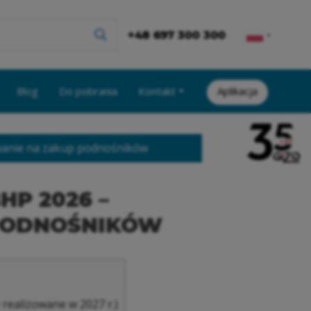
+48 697 300 300
▼
Blog
Do pobrania
Kontakt
Aplikacja
wanie na zakup podnośników
HP 2026 –
PODNOŚNIKÓW
realizowane w 2027 r.)