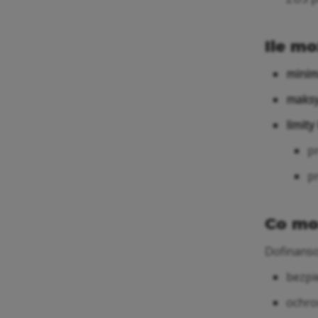
Ile m
minim
maksy
limit
p
p
Co mo
Dofinanso
bezpi
ochro