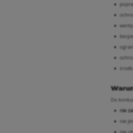
popra
ochro
wenty
bezpi
ogran
ochro
środk
Warun
Do konkur
nie z
nie je
nie u