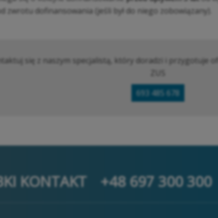
od zwrotu dofinansowania (jeśli był do niego zobowiązany).
taktuj się z naszym specjalistą, który doradzi i przygotuj
ZUS
693 485 678
BKI KONTAKT
+48 697 300 300