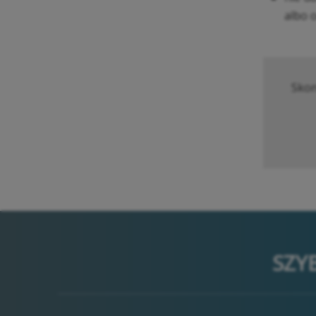
albo 
Skon
SZY