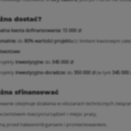
ożna dostać?
alna kwota dofinansowania:
15 000 zł
malnie:
do
80% wartości projektu
(z limitem kwotowym zale
y kwotowe:
rojekty
inwestycyjne:
do
345 000 zł
rojekty
inwestycyjno-doradcze:
do
350 000 zł
(w tym
345 000 
żna sfinansować
wanie obejmuje działania w obszarach technicznych związany
eczeństwem maszyn/urządzeń i miejsc pracy,
ną przed hałasem/drganiami i promieniowaniem,