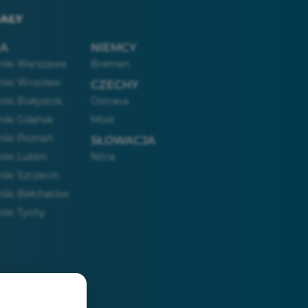
AŁY
KA
NIEMCY
iki Warszawa
Bremen
iki Wrocław
CZECHY
iki Białystok
Ostrava
iki Gdańsk
Most
iki Poznań
SŁOWACJA
iki Lublin
Nitra
iki Szczecin
iki Bełchatów
iki Tychy