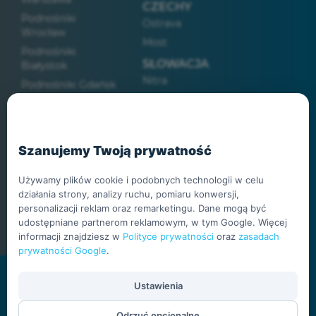
CZECHY
Podnośniki
Ostrava
Wrocław
Most
Podnośniki
SŁOWACJA
Białystok
Nitra
Podnośniki Gdańsk
Podnośniki Poznań
Podnośniki Lublin
Podnośniki
Szanujemy Twoją prywatność
Szczecin
Podnośniki
Używamy plików cookie i podobnych technologii w celu
Bełchatów
działania strony, analizy ruchu, pomiaru konwersji,
Podnośniki Tychy
personalizacji reklam oraz remarketingu. Dane mogą być
udostępniane partnerom reklamowym, w tym Google. Więcej
informacji znajdziesz w
Polityce prywatności
oraz
zasadach
prywatności Google
.
Ustawienia
Copyright © 1995 - 2026
Polityka prywatności /
Odrzuć opcjonalne