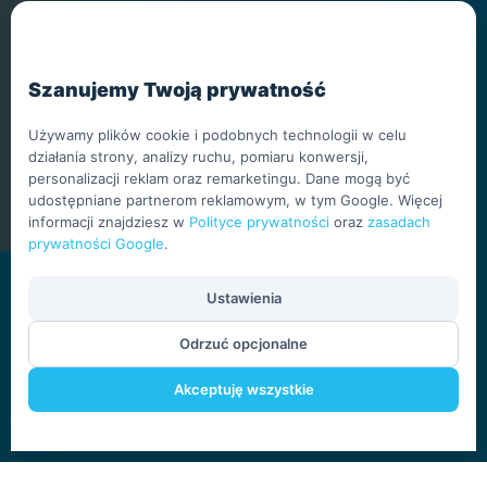
Podnośniki Poznań
Podnośniki Lublin
Podnośniki
Szanujemy Twoją prywatność
Szczecin
Podnośniki
Używamy plików cookie i podobnych technologii w celu
Bełchatów
działania strony, analizy ruchu, pomiaru konwersji,
Podnośniki Tychy
personalizacji reklam oraz remarketingu. Dane mogą być
udostępniane partnerom reklamowym, w tym Google. Więcej
informacji znajdziesz w
Polityce prywatności
oraz
zasadach
prywatności Google
.
Ustawienia
Copyright © 1995 - 2026
Polityka prywatności /
Odrzuć opcjonalne
GIZO Rental Sp. z o.o. Sp.
RODO
k.
Wszelkie prawa
Akceptuję wszystkie
zastrzeżone.