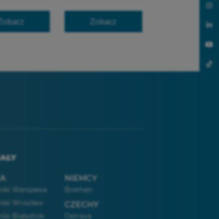
Zobacz
Zobacz
AŁY
KA
NIEMCY
iki Warszawa
Bremen
iki Wrocław
CZECHY
iki Białystok
Ostrava