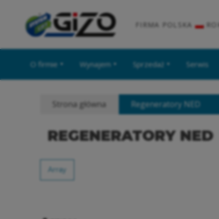
FIRMA POLSKA
RO
O firmie
Wynajem
Sprzedaż
Serwis
Strona główna
Regeneratory NED
REGENERATORY NED
Array