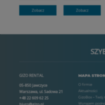
Zobacz
Zobacz
SZY
GIZO RENTAL
MAPA STRO
O firmie
05-850 Jawczyce
Aktualności
Warszawa, ul. Sadowa 21
GizoBox – Twój
+48 22 609 62 25
Wynajem podno
biuro@gizo.pl