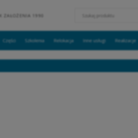
K ZAŁOŻENIA 1990
Części
Szkolenia
Relokacja
Inne usługi
Realizacje