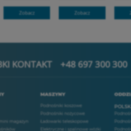
Zobacz
Zobacz
BKI KONTAKT
+48 697 300 300
NY
MASZYNY
ODDZI
Podnośniki koszowe
POLS
Podnośniki nożycowe
Podnośn
 mini magazyn
Ładowarki teleskopowe
Podnośn
śników
Elektryczne i spalinowe wózki
Podnośn