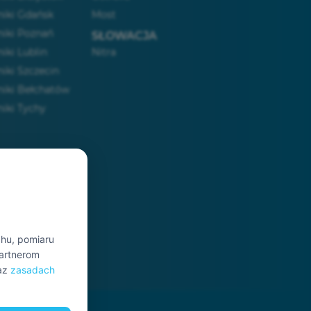
iki Gdańsk
Most
iki Poznań
SŁOWACJA
iki Lublin
Nitra
iki Szczecin
iki Bełchatów
iki Tychy
chu, pomiaru
partnerom
az
zasadach