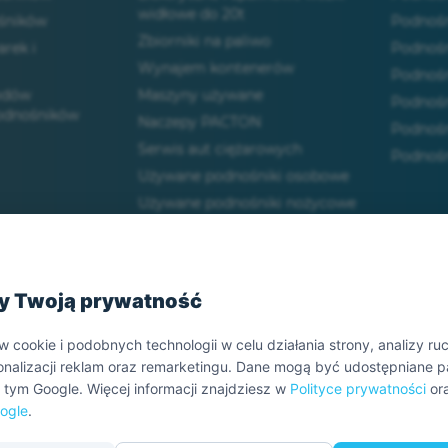
widłowe do 20t
śników
Podnośn
Zbiorniki na paliwo
arek i
Podnośn
Wynajem kontenerów
Podnośn
odów
Maszyny używane
Podnośn
podnośników
Naczepy PACTON
Podnośn
Serwis aut ciężarowych
Podnośn
Używane podnośniki osobowe
Używane podnośniki nożycowe
Używane podnośniki
przegubowe
 prytwatności
Używane podnośniki
teleskopowe
y Twoją prywatność
Używane naczepy
cookie i podobnych technologii w celu działania strony, analizy ru
Używane koparko-ładowarki
sonalizacji reklam oraz remarketingu. Dane mogą być udostępniane 
tym Google. Więcej informacji znajdziesz w
Polityce prywatności
or
ogle
.