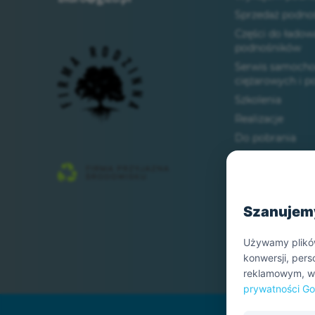
Sprzedaż podno
Części do ładow
podnośników
Serwis samoch
ciężarowych i 
Szkolenia
Realizacje
Do pobrania
Inne usługi
Kontakt
RODO / polityka
Szanujem
Używamy plików 
konwersji, per
reklamowym, w 
prywatności Go