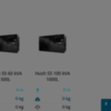
 55 60 kVA
Hush 55 100 kVA
500L
1000L
0 m
0 m
0 kg
0 kg
0 kg
0 kg