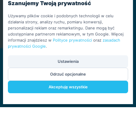
Szanujemy Twoją prywatność
Szczecin
Podnośniki
Używamy plików cookie i podobnych technologii w celu
Bełchatów
działania strony, analizy ruchu, pomiaru konwersji,
Podnośniki Tychy
personalizacji reklam oraz remarketingu. Dane mogą być
udostępniane partnerom reklamowym, w tym Google. Więcej
informacji znajdziesz w
Polityce prywatności
oraz
zasadach
prywatności Google
.
Ustawienia
Copyright © 1995 - 2026
Polityka prywatności /
Odrzuć opcjonalne
GIZO Rental Sp. z o.o. Sp.
RODO
k.
Wszelkie prawa
Akceptuję wszystkie
zastrzeżone.