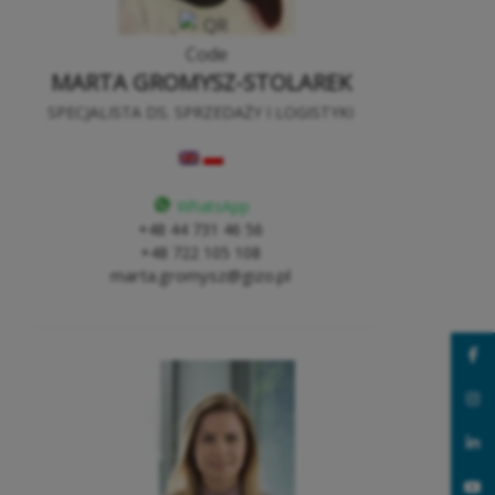
MARTA GROMYSZ-STOLAREK
SPECJALISTA DS. SPRZEDAŻY I LOGISTYKI
WhatsApp
+48 44 731 46 56
+48 722 105 108
marta.gromysz@gizo.pl