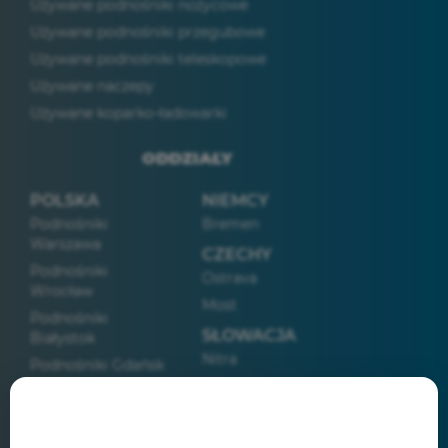
Używane podnośniki nożycowe
Używane podnośniki przegubowe
Używane podnośniki teleskopowe
Używane naczepy
Używane koparko-ładowarki
ODDZIAŁY
POLSKA
NIEMCY
Podnośniki
Bremen
Warszawa
CZECHY
Podnośniki
Ostrava
Wrocław
Most
Podnośniki
SŁOWACJA
Białystok
Nitra
Podnośniki Gdańsk
Podnośniki Poznań
Podnośniki Lublin
Podnośniki