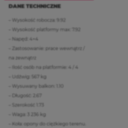
DANE TECHNICZNE
– Wysokość robocza: 9.92
– Wysokość platformy max: 7.92
– Napęd: 4×4
– Zastosowanie: prace wewnątrz /
na zewnątrz
– Ilość osób na platformie: 4 / 4
– Udźwig: 567 kg
– Wysuwany balkon: 1.10
– Długość: 2.67
– Szerokość 1.73
– Waga: 3 236 kg
– Koła: opony do ciężkiego terenu.