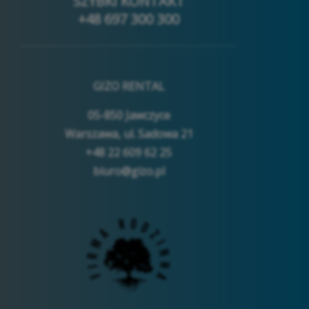
SZYBKI KONTAKT
+48 697 300 300
GIZO RENTAL
05-850 Jawczyce
Warszawa, ul. Sadowa 21
+48 22 609 62 25
biuro@gizo.pl