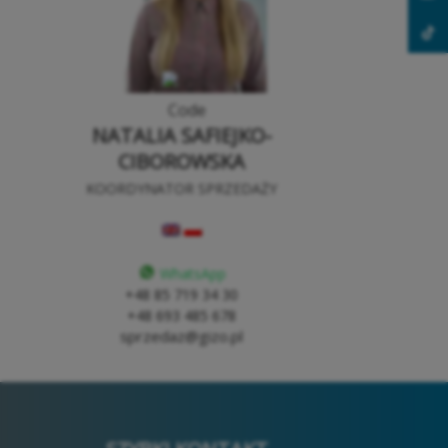
NATALIA SAFIEJKO-
CIBOROWSKA
KOORDYNATOR SPRZEDAŻY
WhatsApp
+48 85 719 34 30
+48 693 485 678
sprzedaz@gizo.pl