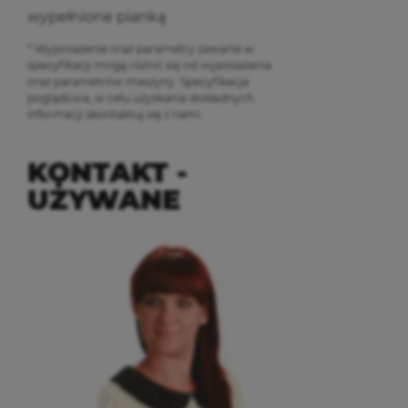
wypełnione pianką
* Wyposażenie oraz parametry zawarte w
specyfikacji mogą różnić się od wyposażenia
oraz parametrów maszyny. Specyfikacja
poglądowa, w celu uzyskania dokładnych
informacji skontaktuj się z nami.
KONTAKT -
UŻYWANE