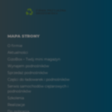
MAPA STRONY
O firmie
Aktualności
GizoBox – Twój mini magazyn
Wynajem podnośników
Sprzedaż podnośników
Części do ładowarek i podnośników
Serwis samochodów ciężarowych i
podnośników
Szkolenia
Realizacje
Do pobrania