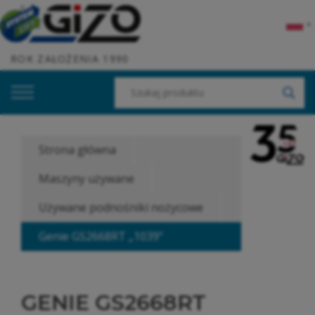
▼
ROK ZAŁOŻENIA 1990
Strona główna
Maszyny używane
Używane podnośniki nożycowe
Genie GS2668RT „1039”
GENIE GS2668RT