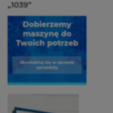
„1039”
Dobierzemy
maszynę do
Twoich potrzeb
Skontaktuj się w sprawie
sprzedaży