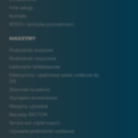
Inne usługi
Kontakt
RODO / polityka prytwatności
MASZYNY
Podnośniki koszowe
Podnośniki nożycowe
Ładowarki teleskopowe
Elektryczne i spalinowe wózki widłowe do
20t
Zbiorniki na paliwo
Wynajem kontenerów
Maszyny używane
Naczepy PACTON
Serwis aut ciężarowych
Używane podnośniki osobowe